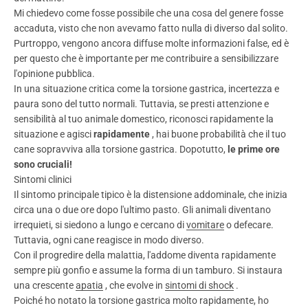
Mi chiedevo come fosse possibile che una cosa del genere fosse
accaduta, visto che non avevamo fatto nulla di diverso dal solito.
Purtroppo, vengono ancora diffuse molte informazioni false, ed è
per questo che è importante per me contribuire a sensibilizzare
l'opinione pubblica.
In una situazione critica come la torsione gastrica, incertezza e
paura sono del tutto normali. Tuttavia, se presti attenzione e
sensibilità al tuo animale domestico, riconosci rapidamente la
situazione e agisci
rapidamente
, hai buone probabilità che il tuo
cane sopravviva alla torsione gastrica. Dopotutto,
le prime ore
sono cruciali!
Sintomi clinici
Il sintomo principale tipico è la distensione addominale, che inizia
circa una o due ore dopo l'ultimo pasto. Gli animali diventano
irrequieti, si siedono a lungo e cercano di
vomitare
o defecare.
Tuttavia, ogni cane reagisce in modo diverso.
Con il progredire della malattia, l'addome diventa rapidamente
sempre più gonfio e assume la forma di un tamburo. Si instaura
una crescente
apatia
, che evolve in
sintomi di shock
.
Poiché ho notato la torsione gastrica molto rapidamente, ho