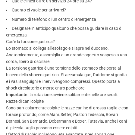
Quale clinica offre un servizio 24 ore su 24?
Quanto ci vuole per arrivarci?
Numero di telefono di un centro di emergenza
Designare in anticipo qualcuno che possa guidare in caso di
emergenza
Cos'è la torsione gastrica?
Lo stomaco si collega all'esofago e si apre nel duodeno.
Anatomicamente, assomiglia a un grande oggetto sospeso a una
corda, libero di oscillare.
La torsione gastrica è una torsione dello stomaco che porta al
blocco dello sbocco gastrico. Si accumula gas, l'addome si gonfia
e i vasi sanguigni e i nervi vengono compressi. Questo porta a
shock circolatorio e morte entro poche ore.
Importante:
la rotazione avviene solitamente nelle ore serali.
Razze di cani colpite
Sono particolarmente colpite le razze canine di grossa taglia e con
torace profondo, come Alani, Setter, Pastori Tedeschi, Bovari
Bernesi, San Bernardo, Dobermann e Boxer. Tuttavia, anche i cani
di piccola taglia possono essere colpiti.
I fattori di rischio includono: età avanzata, predisposizione