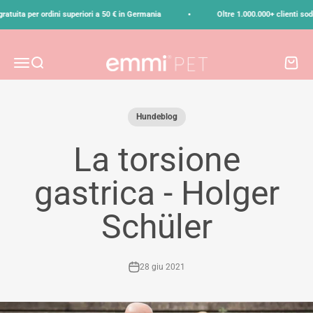
Vai al contenuto
•
ita per ordini superiori a 50 € in Germania
Oltre 1.000.000+ clienti soddisf
emmi-pet
Menù
Cerca
Carrell
Hundeblog
La torsione
gastrica - Holger
Schüler
28 giu 2021