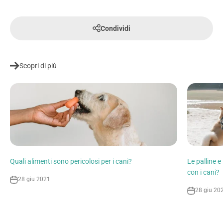
Condividi
Scopri di più
Quali alimenti sono pericolosi per i cani?
Le palline 
con i cani?
28 giu 2021
28 giu 20