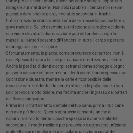
Come per gli esseri umani, anche nei cani è sempre opportuno
indagare sul mal di denti. Non solo i problemi dentali non rilevati
possono dare origine a gravi malattie secondarie. Anche
l'infiammazione cronica nella zona della mascella può portare a
gravi malattie. Se, ad esempio, un'infezione alla radice del dente
non viene rilevata, l'infiammazione può diffondersi lungo la
mascella. I batteri possono diffondersi in tutto il corpo e persino
danneggiare i reni e il cuore.
Sfortunatamente, la placca, come precursore del tartaro, non è
rara; Spesso il tartaro finisce per causare un'infezione al dente.
Anche la perdita di denti o corpi estranei come schegge di legno
possono causare infiammazioni. I denti cariati hanno spesso una
colorazione bluastra, mentre la carie è riconoscibile dalle
macchie nere sul dente. Un dente rotto con la polpa aperta non
solo provoca molto dolore, ma facilita anche l'ingresso dei batteri
nel flusso sanguigno.
Prima inizi il trattamento dentale del tuo cane, prima il tuo cane
non avrà più dolore. Questo approccio consente anche di
risparmiare molto denaro, poiché spesso si evitano malattie
secondarie. Il modo migliore per prevenirlo è attraverso un'igiene
orale efficace e regolare. In particolare, un'azione costante