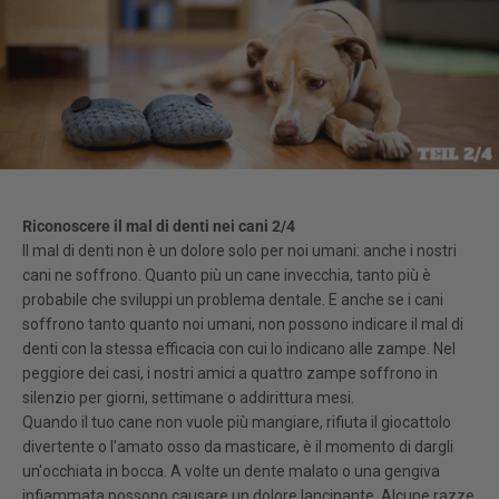
Riconoscere il mal di denti nei cani 2/4
Il mal di denti non è un dolore solo per noi umani: anche i nostri
cani ne soffrono. Quanto più un cane invecchia, tanto più è
probabile che sviluppi un problema dentale. E anche se i cani
soffrono tanto quanto noi umani, non possono indicare il mal di
denti con la stessa efficacia con cui lo indicano alle zampe. Nel
peggiore dei casi, i nostri amici a quattro zampe soffrono in
silenzio per giorni, settimane o addirittura mesi.
Quando il tuo cane non vuole più mangiare, rifiuta il giocattolo
divertente o l'amato osso da masticare, è il momento di dargli
un'occhiata in bocca. A volte un dente malato o una gengiva
infiammata possono causare un dolore lancinante. Alcune razze