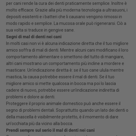
per cani rende la cura dei denti praticamente semplice. Inoltre è
molto efficace. Grazie alla più moderna tecnologia a ultrasuoni, i
depositi esistenti e i batteri che li causano vengono rimossi in
modo rapido e semplice. La mucosa orale può rigenerarsi. Ciò a
sua volta si traduce in gengive sane.
Segni di mal di denti nei cani
In molti casi non vi è alcuna indicazione diretta che il tuo migliore
amico soffra di mal di denti. Mentre alcuni cani modificano il loro
comportamento alimentare o smettono del tutto di mangiare,
altri cani mostrano un comportamento più incline a mordere e
masticare. Un'indicazione diretta è: se il tuo cane ulula mentre
mastica, la causa potrebbe essere il mal di denti. Se il tuo
migliore amico si mette qualcosa in bocca ma poi lo lascia
cadere di nuovo, potrebbe essere un'indicazione indiretta di
problemi e dolore ai denti.
Proteggere il proprio animale domestico può anche essere il
segno di problemi dentali. Soprattutto quando un lato dei denti o
della mascella è visibilmente protetto, è il momento di dare
un'occhiata più da vicino alla bocca.
Prendi sempre sul serio il mal di denti nei cani