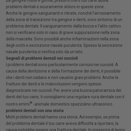
da gengive rosse e gonfie, presumi che il tuo cane abbia
problemi dentali e sicuramente dolore in queste zone.
Anche le gengive sanguinanti e ritirate, nonché l'arrossamento
della zona di transizione tra gengive e denti, sono sintomo di un
problema dentale. Il sanguinamento dalla bocca e l'alito cattivo
non si verificano solo in caso di grave suppurazione nella zona
della mascella. Sono possibili anche infiammazioni nella zona
degli occhi e secrezione nasale purulenta. Spesso la secrezione
nasale purulenta si verifica solo da un lato.
Segnali di problemi dentali nei cuccioli
I problemi dentali sono particolarmente comuni nei cuccioli. A
causa della dentizione e della formazione dei denti, è possibile
che i denti non cadano e non causino gravi problemi. Anche le
fratture dei denti e le malocclusioni vengono spesso
diagnosticate nei cuccioli.
Per avere una buona panoramica dei
denti del tuo cane, ti consigliamo una regolare cura dentale con il
®
nostro emmi
-
animale domestico
spazzolino ultrasonico.
problemi dentali con una storia
Molti problemi dentali hanno una storia. Ad esempio, se prima
del problema dentale il tuo cane aveva difficoltà a riportare, la
causa potrebbe essere una frattura dentale. In presenza di legno