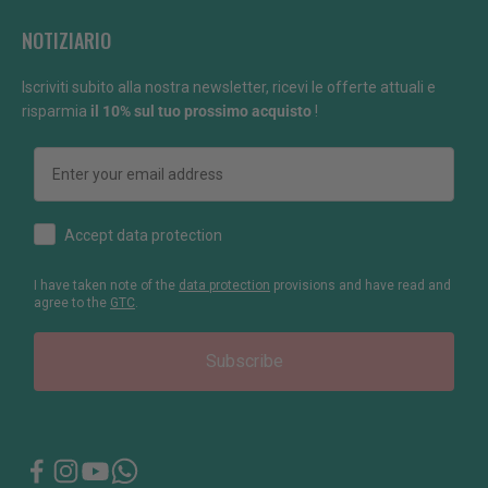
NOTIZIARIO
Iscriviti subito alla nostra newsletter, ricevi le offerte attuali e
risparmia
il 10% sul tuo prossimo acquisto
!
Email
How would you like to hear from us?
Accept data protection
I have taken note of the
data protection
provisions and have read and
agree to the
GTC
.
Subscribe