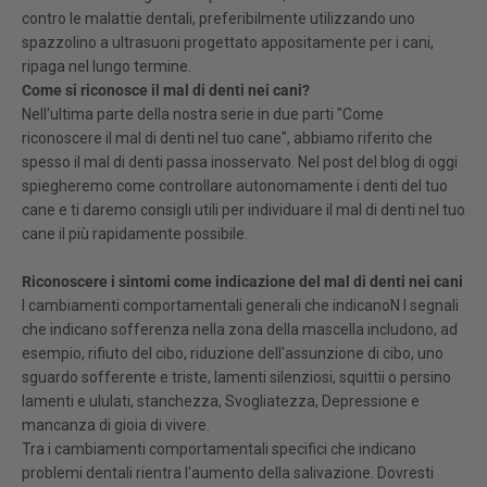
contro le malattie dentali, preferibilmente utilizzando uno
spazzolino a ultrasuoni progettato appositamente per i cani,
ripaga nel lungo termine.
Come si riconosce il mal di denti nei cani?
Nell'ultima parte della nostra serie in due parti "Come
riconoscere il mal di denti nel tuo cane", abbiamo riferito che
spesso il mal di denti passa inosservato. Nel post del blog di oggi
spiegheremo come controllare autonomamente i denti del tuo
cane e ti daremo consigli utili per individuare il mal di denti nel tuo
cane il più rapidamente possibile.
Riconoscere i sintomi come indicazione del mal di denti nei cani
I cambiamenti comportamentali generali che indicano
N
I segnali
che indicano sofferenza nella zona della mascella includono, ad
esempio, rifiuto del cibo, riduzione dell'assunzione di cibo, uno
sguardo sofferente e triste, lamenti silenziosi, squittii o persino
lamenti e ululati, stanchezza
,
Svogliatezza,
Depressione e
mancanza di gioia di vivere.
Tra i cambiamenti comportamentali specifici che indicano
problemi dentali rientra l'aumento della salivazione. Dovresti