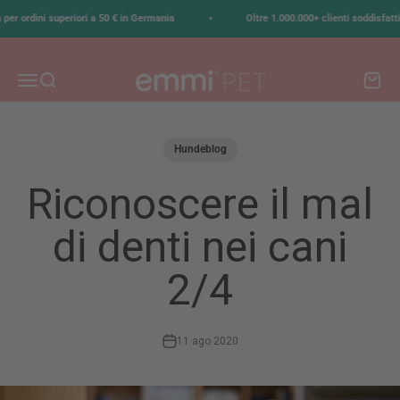
Vai al contenuto
•
ordini superiori a 50 € in Germania
Oltre 1.000.000+ clienti soddisfatti
emmi-pet
Menù
Cerca
Carrell
Hundeblog
Riconoscere il mal
di denti nei cani
2/4
11 ago 2020