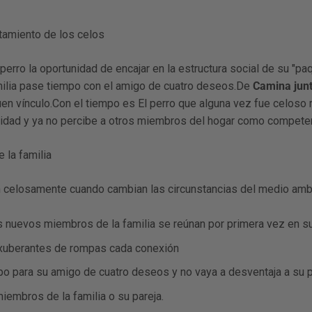
tamiento de los celos
 perro la oportunidad de encajar en la estructura social de su "
ilia pase tiempo con el amigo de cuatro deseos.De
Camina junt
uen vínculo.Con el tiempo es
El perro que alguna vez fue celoso 
unidad y ya no percibe a otros miembros del hogar como compete
 la familia
n celosamente cuando cambian las circunstancias del medio ambi
 nuevos miembros de la familia se reúnan por primera vez en sue
exuberantes de rompas cada conexión
o para su amigo de cuatro deseos y no vaya a desventaja a su p
iembros de la familia o su pareja.