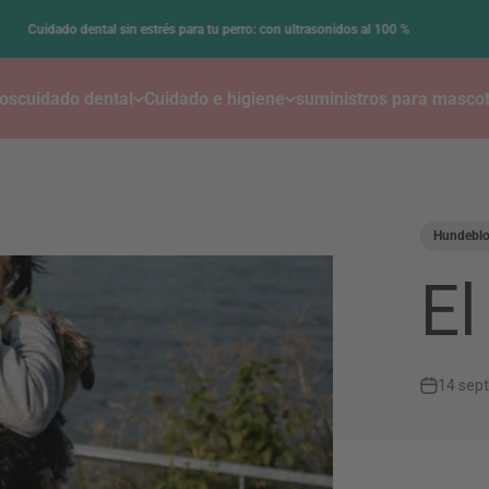
•
 dental sin estrés para tu perro: con ultrasonidos al 100 %
cos
cuidado dental
Cuidado e higiene
suministros para masco
Hundebl
El
14 sep