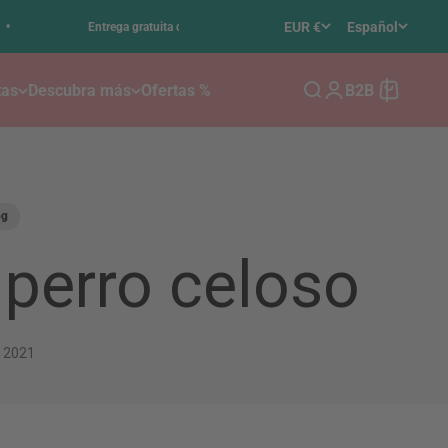
•
EUR €
Español
Entrega gratuita desde 50 € Valor de pedido en DE
tas
Descubra más
Ofertas %
B2B
Buscar
Iniciar sesión
Carrito
og
 perro celoso
t 2021