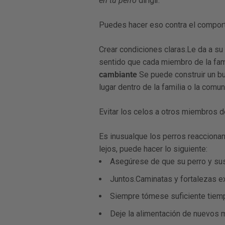
en tu perro
dirigir.
Puedes hacer eso contra el compor
Crear condiciones claras
.Le da a su
sentido que cada miembro de la fam
cambiante
Se puede construir un b
lugar dentro de la familia o la com
Evitar los celos a otros miembros de
Es
inusual
que los perros reacciona
lejos, puede hacer lo siguiente:
Asegúrese de que su perro y sus
Juntos.Caminatas y fortalezas 
Siempre tómese suficiente tiemp
Deje la alimentación de nuevos m