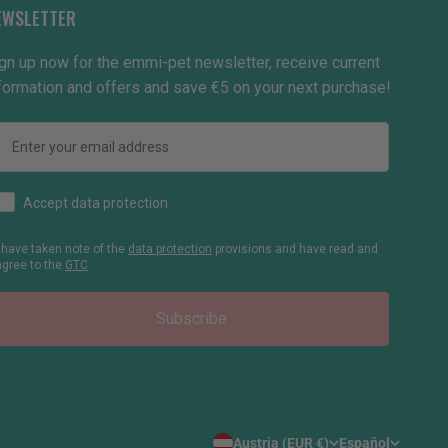
EWSLETTER
gn up now for the emmi-pet newsletter, receive current
formation and offers and save €5 on your next purchase!
Email
How would you like to hear from us?
Accept data protection
I have taken note of the
data protection
provisions and have read and
agree to the
GTC
.
Subscribe
Austria (EUR €)
Español