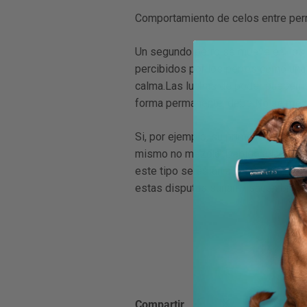
Comportamiento de celos entre perr
Un segundo perro se mueve en
, lo
percibidos por los perros como una c
calma.Las luchas de poder pueden s
forma permanente, debe
No se mezc
Si, por ejemplo, su primer perro pri
mismo
no mezclar
.Debido a la inte
este tipo se están acumulando, deb
estas disputas surjan y sacen brevem
Compartir