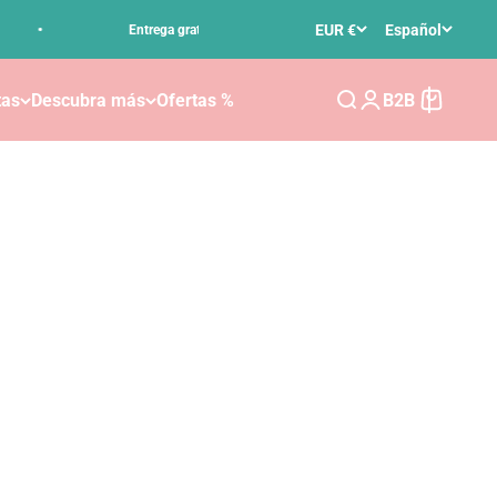
•
EUR €
Español
Entrega gratuita desde 50 € Valor de pedido en DE
tas
Descubra más
Ofertas %
B2B
Buscar
Iniciar sesión
Carrito