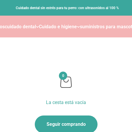
Cuidado dental sin estrés para tu perro: con ultrasonidos al 100 %
cos
cuidado dental
Cuidado e higiene
suministros para masco
0
La cesta está vacía
Seguir comprando